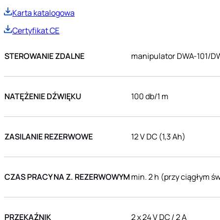
Karta katalogowa
Certyfikat CE
STEROWANIE ZDALNE
manipulator DWA-101/D
NATĘŻENIE DŹWIĘKU
100 db/1 m
ZASILANIE REZERWOWE
12 V DC (1,3 Ah)
CZAS PRACY NA Z. REZERWOWYM
min. 2 h (przy ciągłym ś
PRZEKAŹNIK
2 x 24 V DC / 2 A