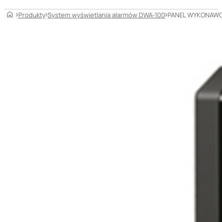
Home
Produkty
System wyświetlania alarmów DWA-100
PANEL WYKONAWC