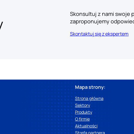
Skonsultuj z nami swoje 
y
zaproponujemy odpowied
Skontaktuj się z ekspertem
Mapa strony:
Strona główna
Sektory
Produkty
O firmie
Aktualności
Strefa partnera