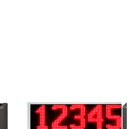
PANEL
Panel
WYKONAWCZY
jący
wykonawczy
DWA-03
…
(strzałki)…