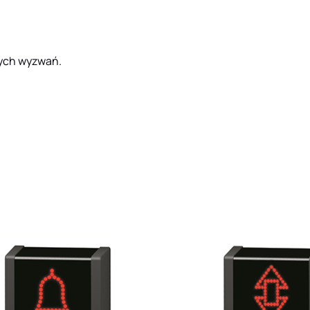
ych wyzwań.
PANEL
Panel
Panel
LAJĄCY
WYŚWIETLAJĄCY
wyświetlający
wyświetla
DWA-110
DWA-01
powiadamia…
(dzwonek)