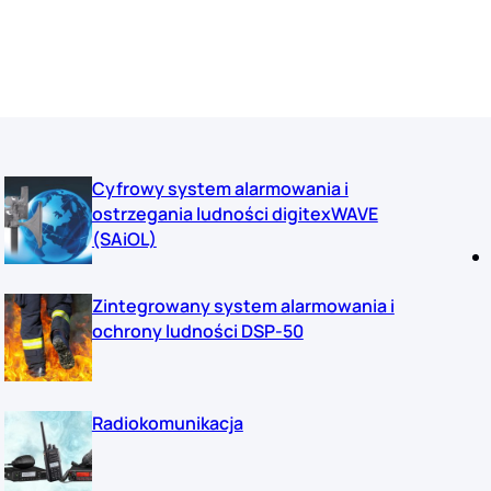
Cyfrowy system alarmowania i
ostrzegania ludności digitexWAVE
(SAiOL)
Zintegrowany system alarmowania i
ochrony ludności DSP-50
Radiokomunikacja