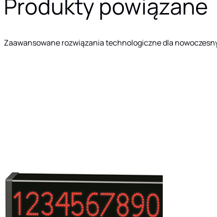
Produkty powiązane
Zaawansowane rozwiązania technologiczne dla nowoczesn
PANEL
PANEL
Panel
ZEWNĘTRZNY
WYŚWIET
zewnętrzny
DPI-210 to…