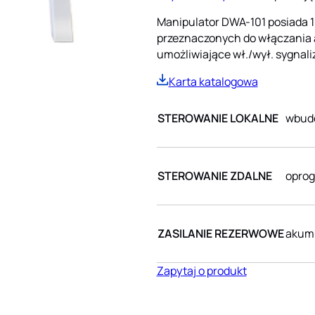
Manipulator DWA-101 posiada 
przeznaczonych do włączania a
umożliwiające wł./wył. sygnali
Karta katalogowa
STEROWANIE LOKALNE
wbudo
STEROWANIE ZDALNE
opro
ZASILANIE REZERWOWE
akumu
Zapytaj o produkt