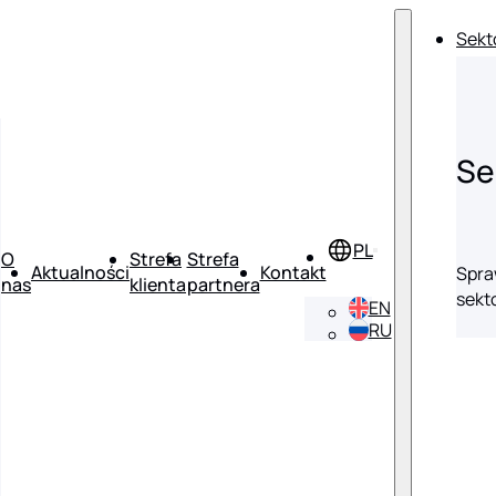
Sekt
Se
O
Strefa
Strefa
Aktualności
Kontakt
Spra
nas
klienta
partnera
sekt