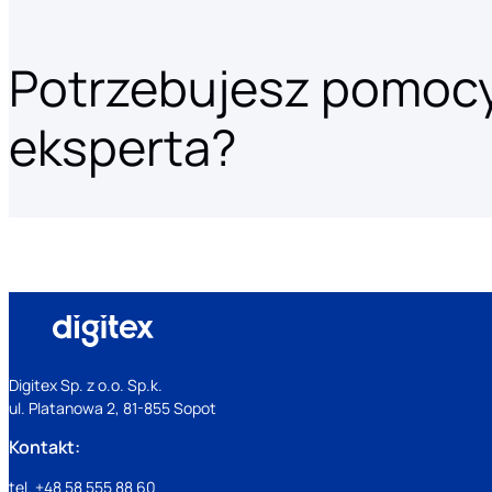
Potrzebujesz pomoc
eksperta?
Digitex Sp. z o.o. Sp.k.
ul. Platanowa 2, 81-855 Sopot
Kontakt:
tel. +48 58 555 88 60