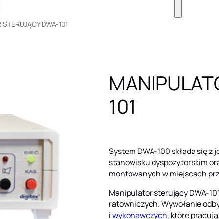
 STERUJĄCY DWA-101
MANIPULAT
101
System DWA-100 składa się z j
stanowisku dyspozytorskim ora
montowanych w miejscach prz
Manipulator sterujący DWA-10
ratowniczych. Wywołanie odb
i
wykonawczych
, które pracuj