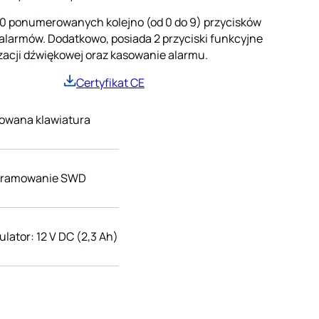
10 ponumerowanych kolejno (od 0 do 9) przycisków
larmów. Dodatkowo, posiada 2 przyciski funkcyjne
zacji dźwiękowej oraz kasowanie alarmu.
Certyfikat CE
wana klawiatura
gramowanie SWD
lator: 12 V DC (2,3 Ah)