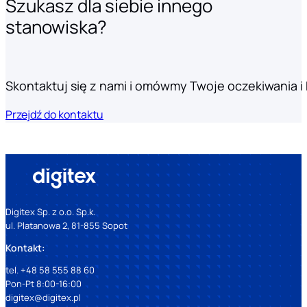
Szukasz dla siebie innego
stanowiska?
Skontaktuj się z nami i omówmy Twoje oczekiwania i k
Przejdź do kontaktu
Digitex Sp. z o.o. Sp.k.
ul. Platanowa 2, 81-855 Sopot
Kontakt:
tel. +48 58 555 88 60
Pon-Pt 8:00-16:00
digitex@digitex.pl