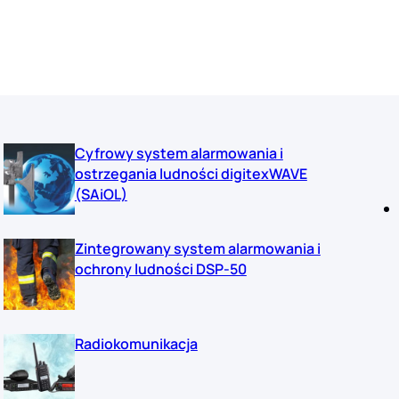
Cyfrowy system alarmowania i
ostrzegania ludności digitexWAVE
(SAiOL)
Zintegrowany system alarmowania i
ochrony ludności DSP-50
Radiokomunikacja