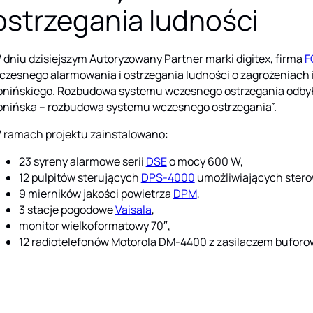
ostrzegania ludności
 dniu dzisiejszym Autoryzowany Partner marki digitex, firma
F
czesnego alarmowania i ostrzegania ludności o zagrożeniach 
onińskiego. Rozbudowa systemu wczesnego ostrzegania odbył
onińska – rozbudowa systemu wczesnego ostrzegania”.
 ramach projektu zainstalowano:
23 syreny alarmowe serii
DSE
o mocy 600 W,
12 pulpitów sterujących
DPS-4000
umożliwiających stero
9 mierników jakości powietrza
DPM
,
3 stacje pogodowe
Vaisala
,
monitor wielkoformatowy 70″,
12 radiotelefonów Motorola DM-4400 z zasilaczem bufor