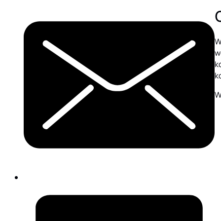
W
w
k
k
W