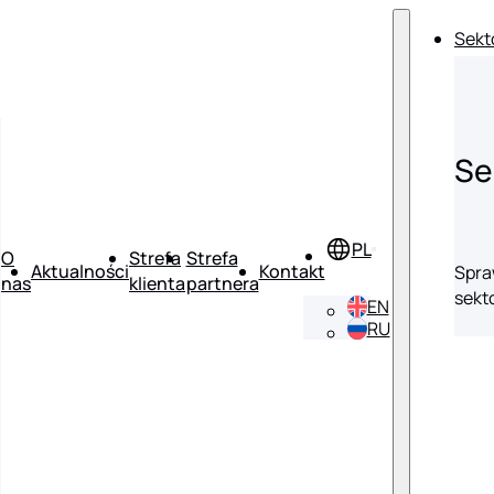
Sekt
Se
O
Strefa
Strefa
Aktualności
Kontakt
Spra
nas
klienta
partnera
sekt