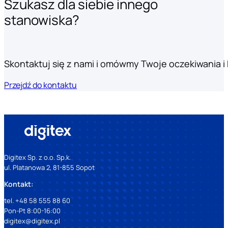
Szukasz dla siebie innego
stanowiska?
Skontaktuj się z nami i omówmy Twoje oczekiwania i k
Przejdź do kontaktu
Digitex Sp. z o.o. Sp.k.
ul. Platanowa 2, 81-855 Sopot
Kontakt:
tel. +48 58 555 88 60
Pon-Pt 8:00-16:00
digitex@digitex.pl