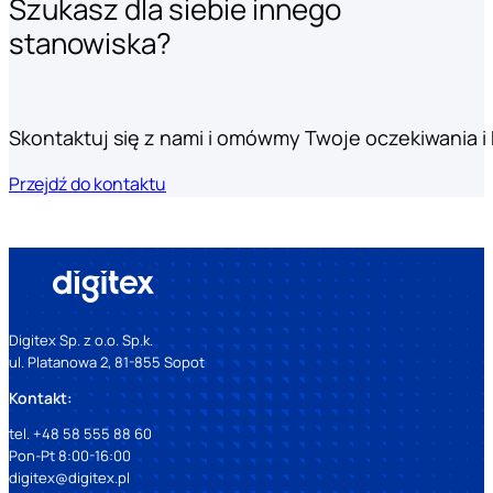
Szukasz dla siebie innego
stanowiska?
Skontaktuj się z nami i omówmy Twoje oczekiwania i k
Przejdź do kontaktu
Digitex Sp. z o.o. Sp.k.
ul. Platanowa 2, 81-855 Sopot
Kontakt:
tel. +48 58 555 88 60
Pon-Pt 8:00-16:00
digitex@digitex.pl