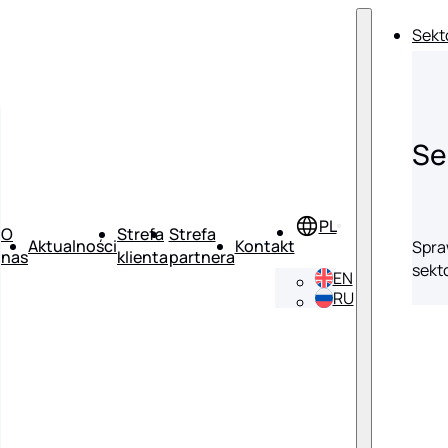
Sekt
Se
O
Strefa
Strefa
Aktualności
Kontakt
Spra
nas
klienta
partnera
sekt