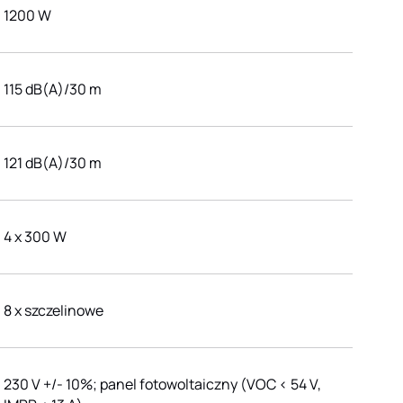
1200 W
115 dB(A)/30 m
121 dB(A)/30 m
4 x 300 W
8 x szczelinowe
230 V +/- 10%; panel fotowoltaiczny (VOC < 54 V,