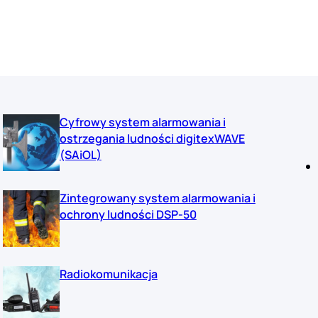
Cyfrowy system alarmowania i
ostrzegania ludności digitexWAVE
(SAiOL)
Zintegrowany system alarmowania i
ochrony ludności DSP-50
Radiokomunikacja