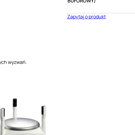
BUFOROWY)
Zapytaj o produkt
ych wyzwań.
digitexWAVE
STACJA
digitexWAVE jest
Zadani
METEOROLOGICZNA
oprogramowaniem
meteor
dyspozytorskim…
Vaisal