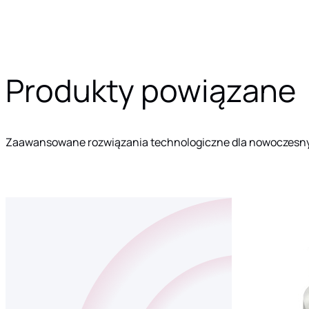
Produkty powiązane
Zaawansowane rozwiązania technologiczne dla nowoczesn
CENTRALA
Centrala
ALARMOWA
alarmowa
DCA-
4000
pełni…