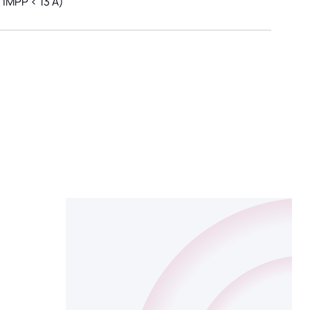
IMPP < 13 A)
CENTRALA
em stacji
Centrala
ALARMOWA
ologicznej
alarmowa
a…
DCA-
4000
pełni…