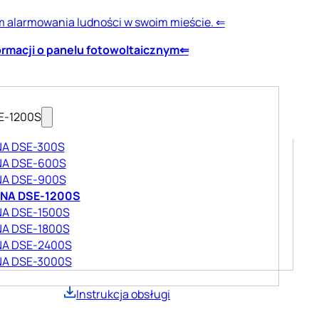
m alarmowania ludności w swoim mieście. ⇐
ormacji o panelu fotowoltaicznym⇐
E-1200S
A DSE-300S
NA DSE-600S
NA DSE-900S
NA DSE-1200S
A DSE-1500S
A DSE-1800S
A DSE-2400S
A DSE-3000S
Instrukcja obsługi