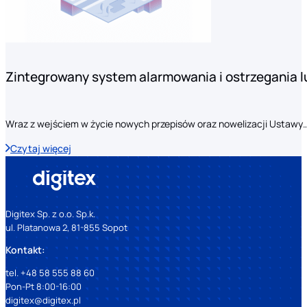
Zintegrowany system alarmowania i ostrzegania 
Wraz z wejściem w życie nowych przepisów oraz nowelizacji Ustawy
Czytaj więcej
Digitex Sp. z o.o. Sp.k.
ul. Platanowa 2, 81-855 Sopot
Kontakt:
tel. +48 58 555 88 60
Pon-Pt 8:00-16:00
digitex@digitex.pl