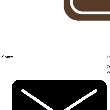
Share
M
O
w