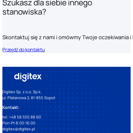
Szukasz dla siebie innego
stanowiska?
Skontaktuj się z nami i omówmy Twoje oczekiwania i k
Przejdź do kontaktu
Digitex Sp. z o.o. Sp.k.
ul. Platanowa 2, 81-855 Sopot
Kontakt:
tel. +48 58 555 88 60
Pon-Pt 8:00-16:00
digitex@digitex.pl