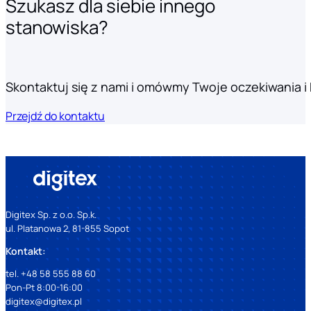
Szukasz dla siebie innego
stanowiska?
Skontaktuj się z nami i omówmy Twoje oczekiwania i k
Przejdź do kontaktu
Digitex Sp. z o.o. Sp.k.
ul. Platanowa 2, 81-855 Sopot
Kontakt:
tel. +48 58 555 88 60
Pon-Pt 8:00-16:00
digitex@digitex.pl