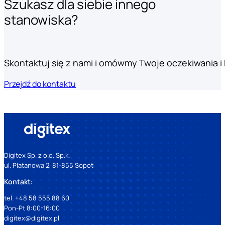
Szukasz dla siebie innego
stanowiska?
Skontaktuj się z nami i omówmy Twoje oczekiwania i k
Przejdź do kontaktu
Digitex Sp. z o.o. Sp.k.
ul. Platanowa 2, 81-855 Sopot
Kontakt:
tel. +48 58 555 88 60
Pon-Pt 8:00-16:00
digitex@digitex.pl