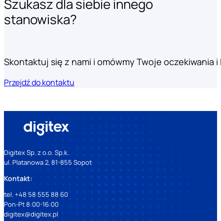
Szukasz dla siebie innego
stanowiska?
Skontaktuj się z nami i omówmy Twoje oczekiwania i k
Przejdź do kontaktu
Digitex Sp. z o.o. Sp.k.
ul. Platanowa 2, 81-855 Sopot
Kontakt:
tel. +48 58 555 88 60
Pon-Pt 8:00-16:00
digitex@digitex.pl