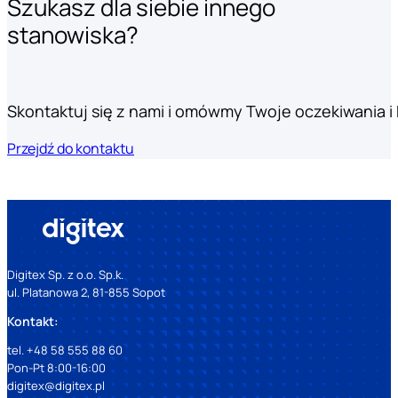
Szukasz dla siebie innego
stanowiska?
Skontaktuj się z nami i omówmy Twoje oczekiwania i k
Przejdź do kontaktu
Digitex Sp. z o.o. Sp.k.
ul. Platanowa 2, 81-855 Sopot
Kontakt:
tel. +48 58 555 88 60
Pon-Pt 8:00-16:00
digitex@digitex.pl