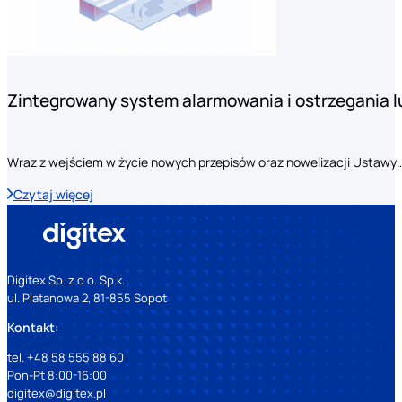
Zintegrowany system alarmowania i ostrzegania 
Wraz z wejściem w życie nowych przepisów oraz nowelizacji Ustawy
Czytaj więcej
Digitex Sp. z o.o. Sp.k.
ul. Platanowa 2, 81-855 Sopot
Kontakt:
tel. +48 58 555 88 60
Pon-Pt 8:00-16:00
digitex@digitex.pl