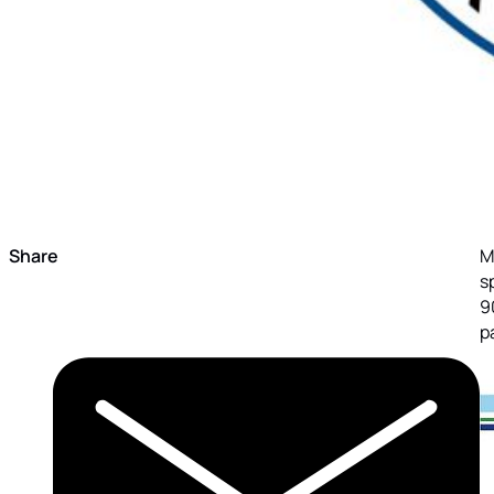
Share
M
s
9
p