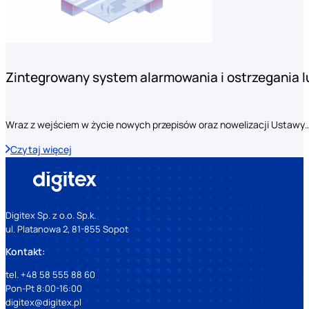
Zintegrowany system alarmowania i ostrzegania 
Wraz z wejściem w życie nowych przepisów oraz nowelizacji Ustawy
Czytaj więcej
Digitex Sp. z o.o. Sp.k.
ul. Platanowa 2, 81-855 Sopot
Kontakt:
tel. +48 58 555 88 60
Pon-Pt 8:00-16:00
digitex@digitex.pl