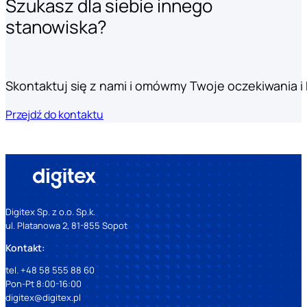
Szukasz dla siebie innego
stanowiska?
Skontaktuj się z nami i omówmy Twoje oczekiwania i k
Przejdź do kontaktu
Digitex Sp. z o.o. Sp.k.
ul. Platanowa 2, 81-855 Sopot
Kontakt:
tel. +48 58 555 88 60
Pon-Pt 8:00-16:00
digitex@digitex.pl