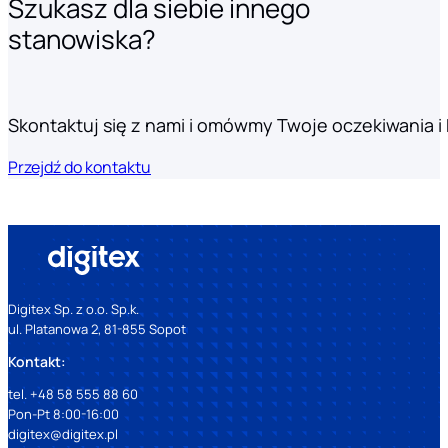
Szukasz dla siebie innego
stanowiska?
Skontaktuj się z nami i omówmy Twoje oczekiwania i k
Przejdź do kontaktu
Digitex Sp. z o.o. Sp.k.
ul. Platanowa 2, 81-855 Sopot
Kontakt:
tel. +48 58 555 88 60
Pon-Pt 8:00-16:00
digitex@digitex.pl