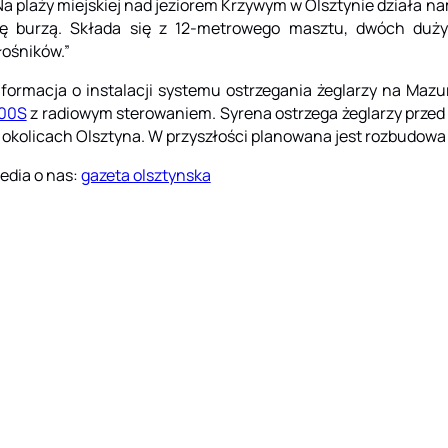
Na plaży miejskiej nad jeziorem Krzywym w Olsztynie działa na
ię burzą. Składa się z 12-metrowego masztu, dwóch dużyc
łośników.”
nformacja o instalacji systemu ostrzegania żeglarzy na Ma
00S
z radiowym sterowaniem. Syrena ostrzega żeglarzy prze
 okolicach Olsztyna. W przyszłości planowana jest rozbudowa 
edia o nas:
gazeta olsztynska