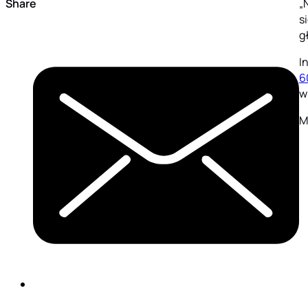
Share
„
s
g
I
6
w
M