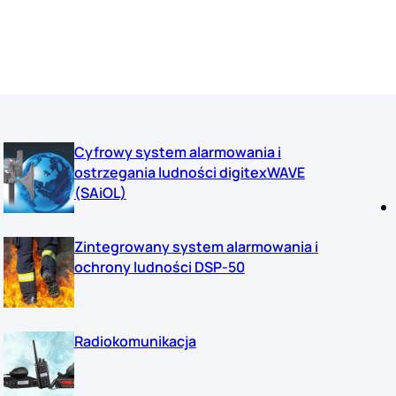
Cyfrowy system alarmowania i
ostrzegania ludności digitexWAVE
(SAiOL)
Zintegrowany system alarmowania i
ochrony ludności DSP-50
Radiokomunikacja