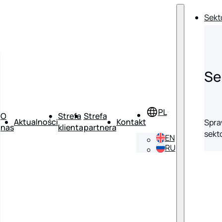
Sekt
Se
O
Strefa
Strefa
Aktualności
Kontakt
Spra
nas
klienta
partnera
sekt